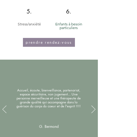
5.
6.
Stress/anxiété
Enfants à besoin
particuliers
prendre rendez-vous
Accueil, écoute, bienveillance, partenariat,
espace sécuritaire, non jugement... Une
personne merveilleuse et une thérapeute de
grande qualité qui accompagne dans la
guérison du corps du coeur et de l'esprit !!!!
G. Bermond