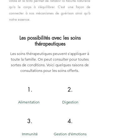
vitale et le tzifa permet de rétablir la faculté naturelle
qu’a le corps à s’équilibrer. C’est une façon de
connecter à nos mécanismes de guérison ainsi qu’à
notre essence.
Les possibilités avec les soins
thérapeutiques
Les soins thérapeutiques peuvent s'appliquer à
toute la famille. On peut consulter pour toutes
sortes de conditions. Voici quelques raisons de
consultations pour les soins offerts.
1.
2.
Alimentation
Digestion
3.
4.
Immunité
Gestion d'émotions