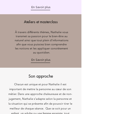
En Savoir plus
Ateliers et masterclass
À travers différents thèmes, Nathalie vous
transmet sa passion pour le bien-être au
naturel ainsi que tout plein d'informations
afin que vous puissiez bien comprendre
les notions et les appliquer concrètement
au quotidien.
En Savoir plus
Son approche
Chacun est unique et pour Nathalie il est
important de mettre la personne au cœur de son
métier. Dans une approche chaleureuse et de non-
jugement, Nathalie s’adapte selon la personne et
la situation qui se présente afin de pouvoir tirer le
meilleur de chaque séance. Que ce soit pour un
enfant, un adulte ou une femme enceinte, tout