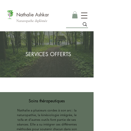
Nathalie Ashkar
Naturopathe diplômée
SERVICES OFFERTS
Soins thérapeutiques
Nathalie a plusieurs cordes à son arc : la
naturopathie, la kinésiologie intégrée, le
tzifa et d’autres outils font partie de ses
séances. Elle a su intégrer ces différentes
méthodes pour soutenir chacun dans son