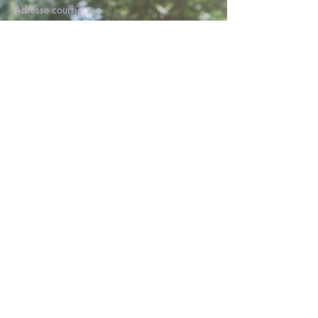
Adresse courriel
icinathalie@protonmail.com
Réseaux sociaux