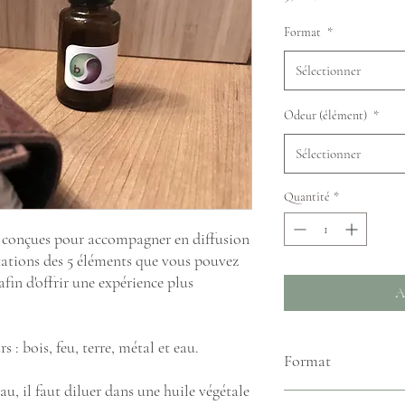
Format
*
Sélectionner
Odeur (élément)
*
Sélectionner
Quantité
*
t conçues pour accompagner en diffusion
tations des 5 éléments que vous pouvez
fin d'offrir une expérience plus
A
 : bois, feu, terre, métal et eau.
Format
eau, il faut diluer dans une huile végétale
2 ml ou 18 ml