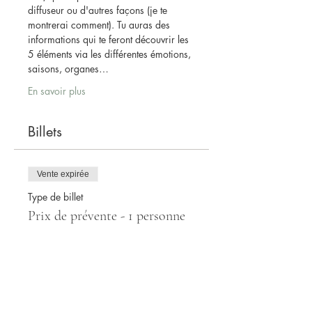
diffuseur ou d'autres façons (je te 
montrerai comment). Tu auras des 
informations qui te feront découvrir les 
5 éléments via les différentes émotions, 
saisons, organes…
En savoir plus
Billets
Vente expirée
Type de billet
Prix de prévente - 1 personne
Prix
150,00 $
+22,46 $ TPS & TVQ