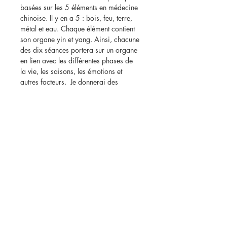
basées sur les 5 éléments en médecine 
chinoise. Il y en a 5 : bois, feu, terre, 
métal et eau. Chaque élément contient 
son organe yin et yang. Ainsi, chacune 
des dix séances portera sur un organe 
en lien avec les différentes phases de 
la vie, les saisons, les émotions et 
autres facteurs.  Je donnerai des 
informations avant la méditation sur les 
éléments et les organes abordés lors 
de la séance et je parlerai de 
l'alimentation, des activités, des huiles 
essentielles et des plantes qui peuvent 
nourrir cet élément. Puis nous 
poursuivons avec la méditation.
Le but est de reprendre son pouvoir sur 
son bien-être et d'avoir des outils 
pratiques pour y arriver.
Les séances seront les lundis soirs de 
19h à 20h. Les médiations sont 
accessibles à tous, elles peuvent se 