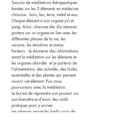
Session de méditations thérapeutiques 
basées sur les 5 éléments en médecine 
chinoise:  bois, feu, terre, métal et eau. 
Chaque élément a son organe yin et 
yang. Ainsi, chacune des dix séances 
portera sur un organe en lien avec les 
différentes phases de la vie, les 
saisons, les émotions et autres 
facteurs.  Je donnerai des informations 
avant la méditation sur les éléments et 
les organes abordés  et je parlerai de 
l'alimentation, des activités, des huiles 
essentielles et des plantes qui peuvent 
nourrir cet élément. Puis nous 
poursuivons avec la méditation.
Le but est de reprendre son pouvoir sur 
son bien-être et d'avoir des outils 
pratiques pour y arriver.
Les séances seront les lundis soirs de 
19h. Les médiations sont accessibles à 
tous, elles peuvent se faire dans la 